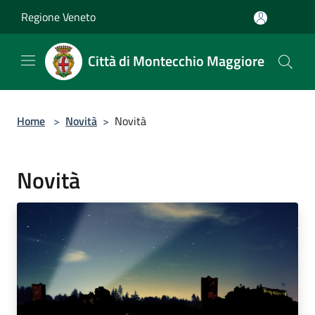
Salta al contenuto principale
Regione Veneto
Città di Montecchio Maggiore
Home
>
Novità
>
Novità
Novità