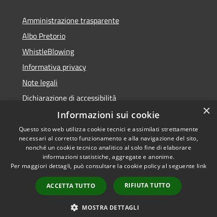
Amministrazione trasparente
Albo Pretorio
WhistleBlowing
Informativa privacy
Note legali
Dichiarazione di accessibilità
×
Informazioni sui cookie
Questo sito web utilizza cookie tecnici e assimilati strettamente
necessari al corretto funzionamento e alla navigazione del sito,
RSS
Copyright © 2026 • Città di
nonché un cookie tecnico analitico al solo fine di elaborare
informazioni statistiche, aggregate e anonime.
Accessibilità
Montecchio Maggiore •
Per maggiori dettagli, può consultare la cookie policy al seguente
link
Privacy
Municipium
Powered by
•
Cookie
Accesso redazione
RIFIUTA TUTTO
ACCETTA TUTTO
Mappa del sito
Obiettivi di accessibilità
MOSTRA DETTAGLI