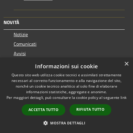
NOVITÀ
Notizie
Comunicati
Avvisi
×
Informazioni sui cookie
VIVERE IL COMUNE
Questo sito web utilizza cookie tecnici e assimilati strettamente
Luoghi
necessari al corretto funzionamento e alla navigazione del sito,
nonché un cookie tecnico analitico al solo fine di elaborare
Eventi
informazioni statistiche, aggregate e anonime.
Per maggiori dettagli, può consultare la cookie policy al seguente
link
CONTATTI
RIFIUTA TUTTO
ACCETTA TUTTO
Comune di Montecchio Maggiore
MOSTRA DETTAGLI
Via Roma, 5 - 36075 - Montecchio Maggiore