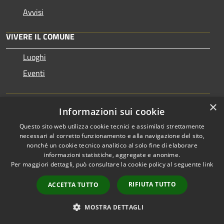
Avvisi
VIVERE IL COMUNE
Luoghi
Eventi
CONTATTI
×
Informazioni sui cookie
Questo sito web utilizza cookie tecnici e assimilati strettamente
Comune di Montecchio Maggiore
necessari al corretto funzionamento e alla navigazione del sito,
Via Roma, 5 - 36075 - Montecchio Maggiore
nonché un cookie tecnico analitico al solo fine di elaborare
Codice Fiscale: 00163690241
informazioni statistiche, aggregate e anonime.
Partita IVA: 00163690241
Per maggiori dettagli, può consultare la cookie policy al seguente
link
IBAN: IT60C0306912117100000046418
RIFIUTA TUTTO
ACCETTA TUTTO
PEC:
montecchiomaggiore.vi@cert.ip-veneto.net
MOSTRA DETTAGLI
Centralino Unico: 0444705601