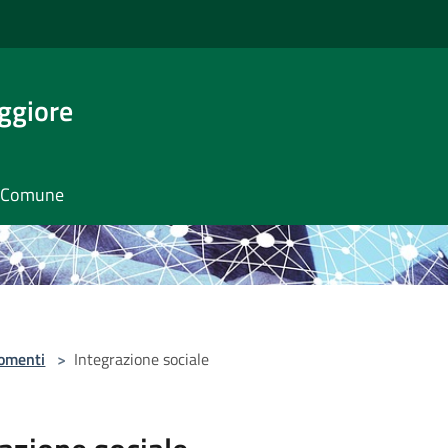
ggiore
il Comune
omenti
>
Integrazione sociale