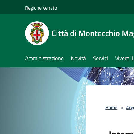
Salta al contenuto principale
Regione Veneto
Città di Montecchio Ma
Amministrazione
Novità
Servizi
Vivere 
Home
>
Arg