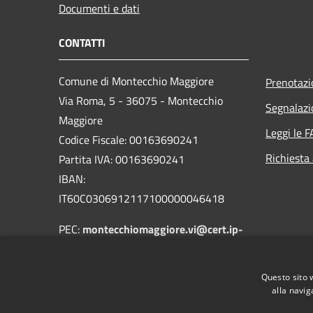
Documenti e dati
CONTATTI
Comune di Montecchio Maggiore
Prenotaz
Via Roma, 5 - 36075 - Montecchio
Segnalazi
Maggiore
Leggi le 
Codice Fiscale: 00163690241
Richiesta
Partita IVA: 00163690241
IBAN:
IT60C0306912117100000046418
PEC:
montecchiomaggiore.vi@cert.ip-
veneto.net
Centralino Unico: 0444705601
Questo sito 
alla navig