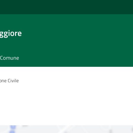
ggiore
il Comune
one Civile