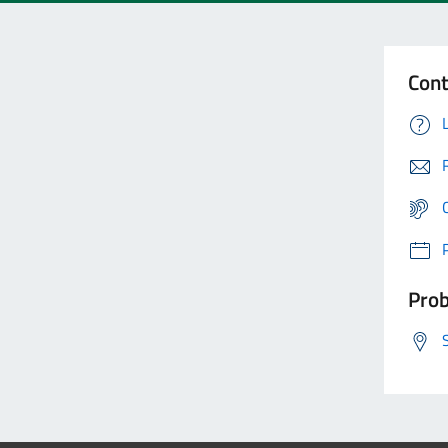
Cont
Prob