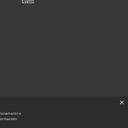
Eventi
×
nzionamento e
nformazioni