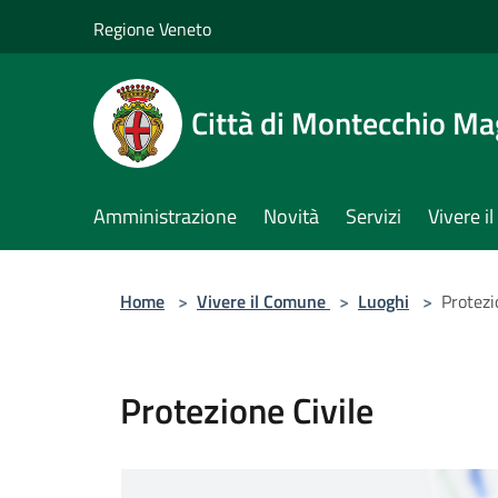
Salta al contenuto principale
Regione Veneto
Città di Montecchio Ma
Amministrazione
Novità
Servizi
Vivere 
Home
>
Vivere il Comune
>
Luoghi
>
Protezi
Protezione Civile