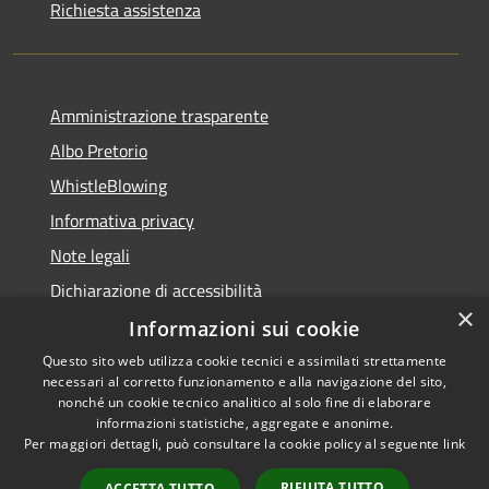
Richiesta assistenza
Amministrazione trasparente
Albo Pretorio
WhistleBlowing
Informativa privacy
Note legali
Dichiarazione di accessibilità
×
Informazioni sui cookie
Questo sito web utilizza cookie tecnici e assimilati strettamente
necessari al corretto funzionamento e alla navigazione del sito,
RSS
Copyright © 2026 • Città di
nonché un cookie tecnico analitico al solo fine di elaborare
Accessibilità
informazioni statistiche, aggregate e anonime.
Montecchio Maggiore •
Per maggiori dettagli, può consultare la cookie policy al seguente
link
Privacy
Municipium
Powered by
•
Cookie
Accesso redazione
RIFIUTA TUTTO
ACCETTA TUTTO