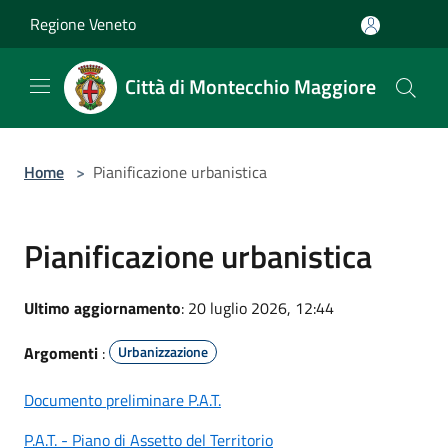
Salta al contenuto principale
Regione Veneto
Città di Montecchio Maggiore
Home
>
Pianificazione urbanistica
Pianificazione urbanistica
Ultimo aggiornamento
: 20 luglio 2026, 12:44
Argomenti
:
Urbanizzazione
Documento preliminare P.A.T.
P.A.T. - Piano di Assetto del Territorio