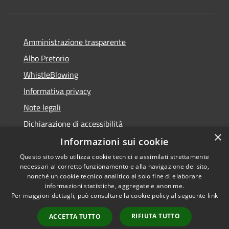
Amministrazione trasparente
Albo Pretorio
WhistleBlowing
Informativa privacy
Note legali
Dichiarazione di accessibilità
×
Informazioni sui cookie
Questo sito web utilizza cookie tecnici e assimilati strettamente
necessari al corretto funzionamento e alla navigazione del sito,
RSS
Copyright © 2026 • Città di
nonché un cookie tecnico analitico al solo fine di elaborare
Accessibilità
informazioni statistiche, aggregate e anonime.
Montecchio Maggiore •
Per maggiori dettagli, può consultare la cookie policy al seguente
link
Privacy
Municipium
Powered by
•
Cookie
Accesso redazione
RIFIUTA TUTTO
ACCETTA TUTTO
Mappa del sito