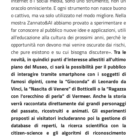
internet o i social media, sono uno strumento, non un
oracolo onnisciente. E ogni strumento non nasce buono
o cattivo, ma va solo utilizzato nel modo migliore. Nella
mostra Zannato&AI abbiamo provato a sperimentare e
far conoscere al pubblico nuove idee e applicazioni, utili
all’educazione alla cultura dei prossimi anni, perché le
opportunità non devono mai venire oscurate dai rischi,
che pure esistono e su cui bisogna discutere».
Tra le
novità, in quindici punti d'interesse allestiti all'ultimo
piano del Museo, ci sarà la possibilità per il pubblico
di interagire tramite smartphone con i soggetti di
famosi dipinti, come la “Gioconda” di Leonardo da
Vinci, la “Nascita di Venere” di Botticelli o la “Ragazza
con l'orecchino di perla” di Vermeer. Anche la storia
verrà raccontata direttamente dai grandi personaggi
del passato, ricostruiti e animati. Gli esperimenti
proposti ai visitatori includeranno poi la gestione di
database di reperti, la ricerca scientifica con la
citizen-science e gli algoritmi di riconoscimento