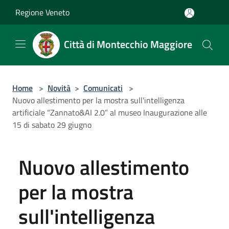
Salta al contenuto principale
Regione Veneto
Città di Montecchio Maggiore
Home
>
Novità
>
Comunicati
>
Nuovo allestimento per la mostra sull'intelligenza
artificiale “Zannato&AI 2.0” al museo Inaugurazione alle
15 di sabato 29 giugno
Nuovo allestimento
per la mostra
sull'intelligenza