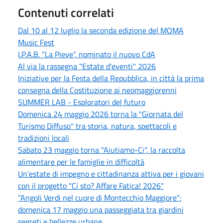
Contenuti correlati
Dal 10 al 12 luglio la seconda edizione del MOMA
Music Fest
I.P.A.B. “La Pieve”, nominato il nuovo CdA
Al via la rassegna "Estate d'eventi" 2026
Iniziative per la Festa della Repubblica, in città la prima
consegna della Costituzione ai neomaggiorenni
SUMMER LAB - Esploratori del futuro
Domenica 24 maggio 2026 torna la "Giornata del
Turismo Diffuso" tra storia, natura, spettacoli e
tradizioni locali
Sabato 23 maggio torna "Aiutiamo-Ci", la raccolta
alimentare per le famiglie in difficoltà
Un’estate di impegno e cittadinanza attiva per i giovani
con il progetto "Ci sto? Affare Fatica! 2026"
“Angoli Verdi nel cuore di Montecchio Maggiore”:
domenica 17 maggio una passeggiata tra giardini
segreti e bellezze urbane