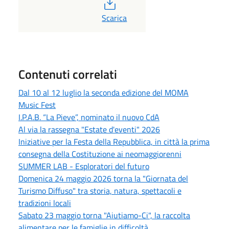
PDF
Scarica
Contenuti correlati
Dal 10 al 12 luglio la seconda edizione del MOMA
Music Fest
I.P.A.B. “La Pieve”, nominato il nuovo CdA
Al via la rassegna "Estate d'eventi" 2026
Iniziative per la Festa della Repubblica, in città la prima
consegna della Costituzione ai neomaggiorenni
SUMMER LAB - Esploratori del futuro
Domenica 24 maggio 2026 torna la "Giornata del
Turismo Diffuso" tra storia, natura, spettacoli e
tradizioni locali
Sabato 23 maggio torna "Aiutiamo-Ci", la raccolta
alimentare per le famiglie in difficoltà