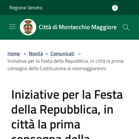
Salta al contenuto principale
Regione Veneto
Città di Montecchio Maggiore
Home
>
Novità
>
Comunicati
>
Iniziative per la Festa della Repubblica, in città la prima
consegna della Costituzione ai neomaggiorenni
Iniziative per la Festa
della Repubblica, in
città la prima
consegna della