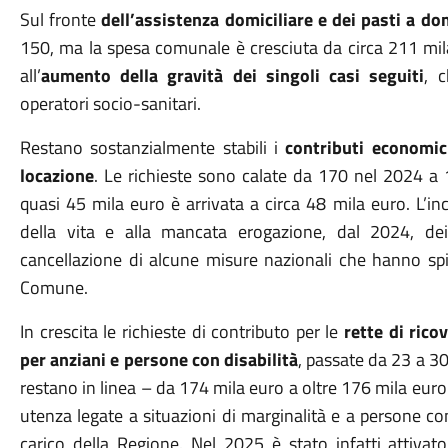
Sul fronte
dell’assistenza domiciliare e dei pasti a dom
150, ma la spesa comunale è cresciuta da circa 211 mila
all’
aumento della gravità dei singoli casi seguiti
, 
operatori socio-sanitari.
Restano sostanzialmente stabili i
contributi economici
locazione
. Le richieste sono calate da 170 nel 2024 
quasi 45 mila euro è arrivata a circa 48 mila euro. L’in
della vita e alla mancata erogazione, dal 2024, dei co
cancellazione di alcune misure nazionali che hanno spin
Comune.
In crescita le richieste di contributo per le
rette di ricov
per anziani e persone con disabilità
, passate da 23 a 3
restano in linea – da 174 mila euro a oltre 176 mila euro
utenza legate a situazioni di marginalità e a persone c
carico della Regione. Nel 2025 è stato infatti attiva