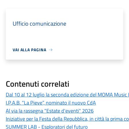
Ufficio comunicazione
VAI ALLA PAGINA
Contenuti correlati
Dal 10 al 12 luglio la seconda edizione del MOMA Music 
I.P.A.B. “La Pieve”, nominato il nuovo CdA
Al via la rassegna "Estate d'eventi" 2026
Iniziative per la Festa della Repubblica, in città la prim
SUMMER LAB - Esploratori del futuro