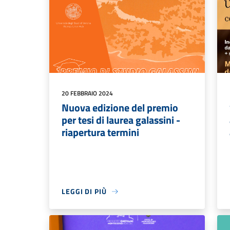
20 FEBBRAIO 2024
Nuova edizione del premio
per tesi di laurea galassini -
riapertura termini
LEGGI DI PIÙ