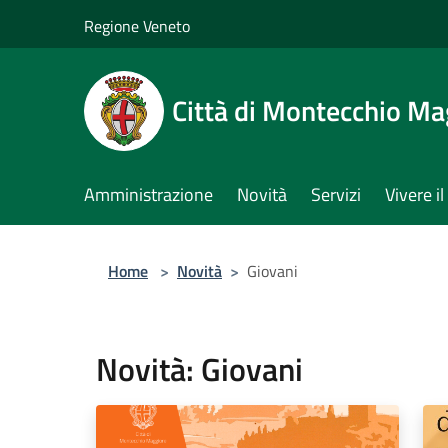
Salta al contenuto principale
Regione Veneto
Città di Montecchio Ma
Amministrazione
Novità
Servizi
Vivere 
Home
>
Novità
>
Giovani
Novità: Giovani