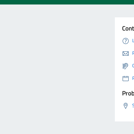
Cont
Prob