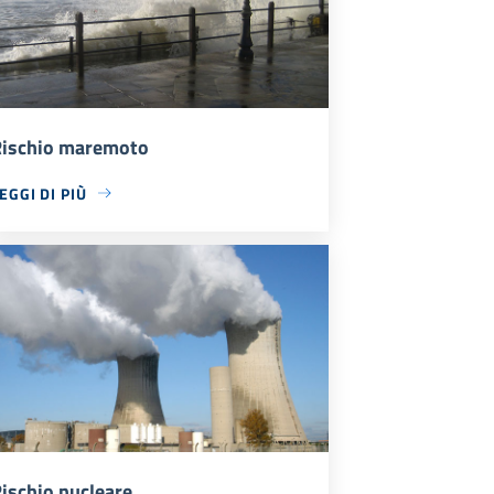
ischio maremoto
EGGI DI PIÙ
ischio nucleare