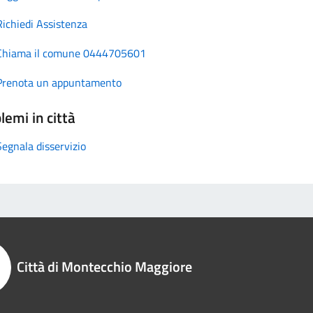
Richiedi Assistenza
Chiama il comune 0444705601
Prenota un appuntamento
lemi in città
Segnala disservizio
Città di Montecchio Maggiore