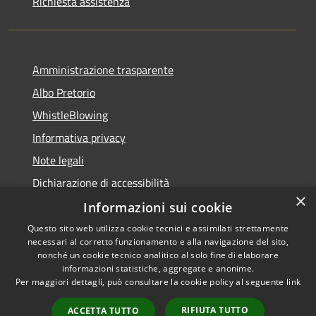
Richiesta assistenza
Amministrazione trasparente
Albo Pretorio
WhistleBlowing
Informativa privacy
Note legali
Dichiarazione di accessibilità
×
Informazioni sui cookie
Questo sito web utilizza cookie tecnici e assimilati strettamente
necessari al corretto funzionamento e alla navigazione del sito,
RSS
Copyright © 2026 • Città di
nonché un cookie tecnico analitico al solo fine di elaborare
Accessibilità
informazioni statistiche, aggregate e anonime.
Montecchio Maggiore •
Per maggiori dettagli, può consultare la cookie policy al seguente
link
Privacy
Municipium
Powered by
•
Cookie
Accesso redazione
RIFIUTA TUTTO
ACCETTA TUTTO