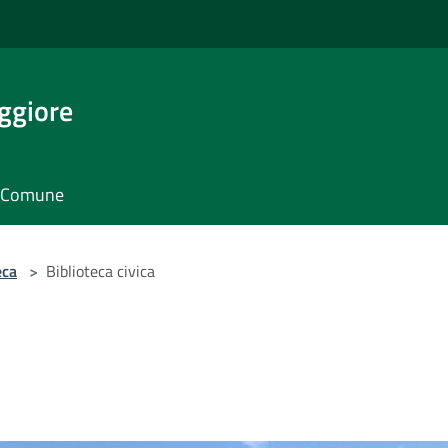
ggiore
il Comune
eca
>
Biblioteca civica