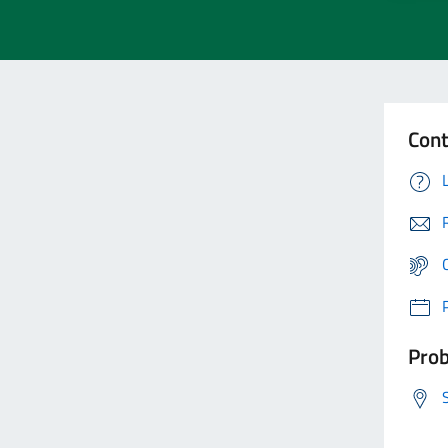
Cont
Prob