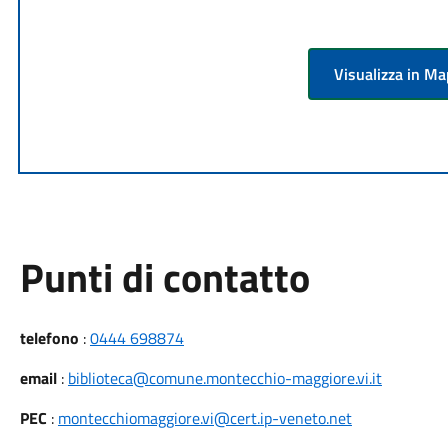
Visualizza in M
Punti di contatto
telefono
:
0444 698874
email
:
biblioteca@comune.montecchio-maggiore.vi.it
PEC
:
montecchiomaggiore.vi@cert.ip-veneto.net