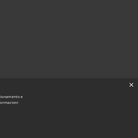
×
nzionamento e
nformazioni
Municipium
Accesso
 Montecchio Maggiore • Powered by
•