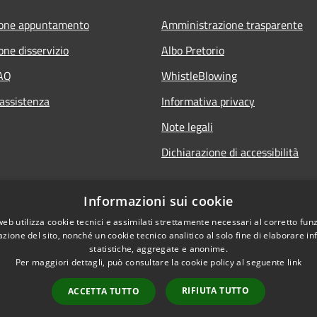
ione appuntamento
Amministrazione trasparente
one disservizio
Albo Pretorio
FAQ
WhistleBlowing
 assistenza
Informativa privacy
Note legali
Dichiarazione di accessibilità
Informazioni sui cookie
web utilizza cookie tecnici e assimilati strettamente necessari al corretto fu
azione del sito, nonché un cookie tecnico analitico al solo fine di elaborare i
statistiche, aggregate e anonime.
Per maggiori dettagli, può consultare la cookie policy al seguente
link
RIFIUTA TUTTO
ACCETTA TUTTO
l sito
Copyright © 2026 • Città di