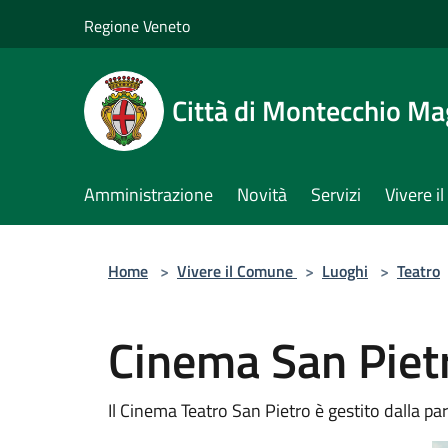
Salta al contenuto principale
Regione Veneto
Città di Montecchio Ma
Amministrazione
Novità
Servizi
Vivere 
Home
>
Vivere il Comune
>
Luoghi
>
Teatro
Cinema San Piet
Il Cinema Teatro San Pietro è gestito dalla pa