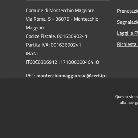
Comune di Montecchio Maggiore
Prenotaz
Via Roma, 5 - 36075 - Montecchio
Segnalazi
Maggiore
Leggi le 
Codice Fiscale: 00163690241
Richiesta
Partita IVA: 00163690241
IBAN:
IT60C0306912117100000046418
PEC:
montecchiomaggiore.vi@cert.ip-
veneto.net
Centralino Unico: 0444705601
Questo sito 
alla navig
RSS
Accessibilità
Privacy
Cookie
Mappa de