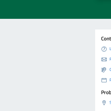
Cont
Prob