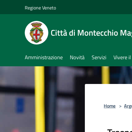
Salta al contenuto principale
Regione Veneto
Città di Montecchio Ma
Amministrazione
Novità
Servizi
Vivere 
Home
>
Arg