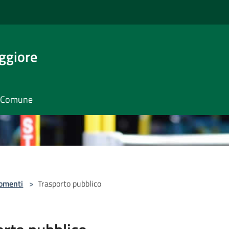
ggiore
il Comune
omenti
>
Trasporto pubblico