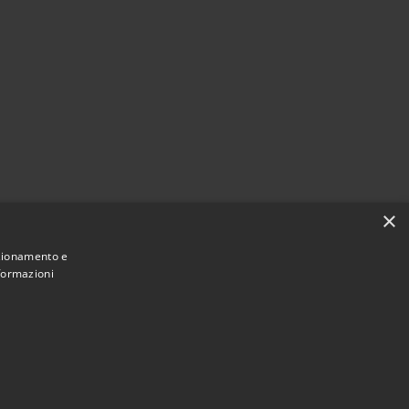
×
nzionamento e
nformazioni
Municipium
Accesso
 Montecchio Maggiore • Powered by
•
redazione