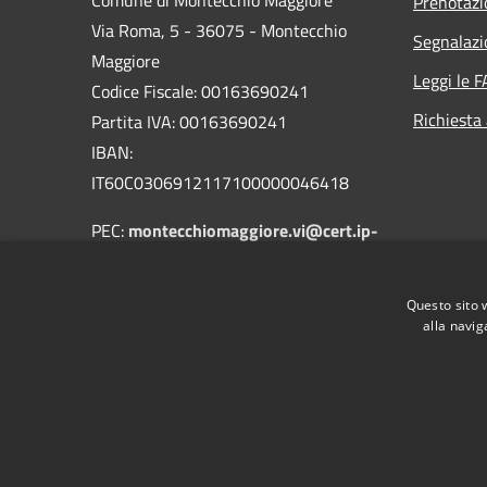
Prenotaz
Via Roma, 5 - 36075 - Montecchio
Segnalazi
Maggiore
Leggi le 
Codice Fiscale: 00163690241
Richiesta
Partita IVA: 00163690241
IBAN:
IT60C0306912117100000046418
PEC:
montecchiomaggiore.vi@cert.ip-
veneto.net
Centralino Unico: 0444705601
Questo sito 
alla navig
RSS
Accessibilità
Privacy
Cookie
Mappa de
Obiettivi di accessibilità