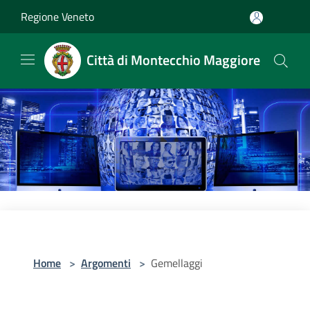
Salta al contenuto principale
Regione Veneto
Città di Montecchio Maggiore
Home
>
Argomenti
>
Gemellaggi