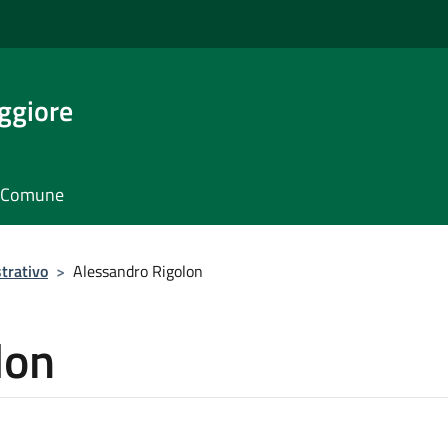
ggiore
il Comune
trativo
>
Alessandro Rigolon
lon