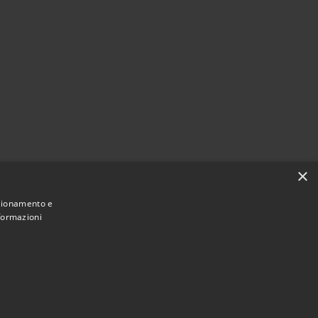
×
nzionamento e
nformazioni
Municipium
Accesso
 Montecchio Maggiore • Powered by
•
redazione