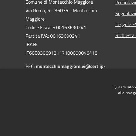
Comune di Montecchio Maggiore
Prenotaz
Via Roma, 5 - 36075 - Montecchio
Segnalazi
Maggiore
Leggi le 
Codice Fiscale: 00163690241
Richiesta
Partita IVA: 00163690241
IBAN:
IT60C0306912117100000046418
PEC:
montecchiomaggiore.vi@cert.ip-
veneto.net
Centralino Unico: 0444705601
Questo sito 
alla navig
RSS
Accessibilità
Privacy
Cookie
Mappa de
Obiettivi di accessibilità