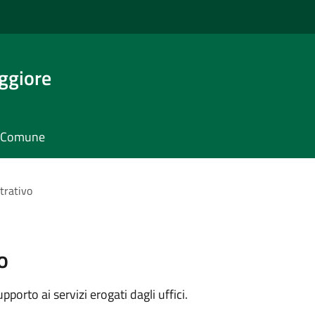
ggiore
il Comune
trativo
o
orto ai servizi erogati dagli uffici.