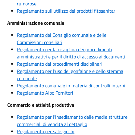
rumorose
Regolamento sull'utilizzo dei prodotti fitosanitari
Amministrazione comunale
Regolamento del Consiglio comunale e delle
Commissioni consiliari
Regolamento per la disciplina dei procedimenti
amministrativi e per il diritto di accesso ai documenti
Regolamento dei procedimenti disciplinari
Regolamento per l'uso del gonfalone e dello stemma
comunale
Regolamento comunale in materia di controlli interni
Regolamento Albo Fornitori
Commercio e attività produttive
Regolamento per l'insediamento delle medie strutture
commerciali di vendita al dettaglio
Regolamento per sale giochi