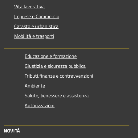
Vita lavorativa
Imprese e Commercio
Catasto e urbanistica
Mobilità e trasporti
Educazione e formazione
Giustizia e sicurezza pubblica
Tributi,finanze e contravvenzioni
Ambiente
Salute, benessere e assistenza
Autorizzazioni
NOVITÀ