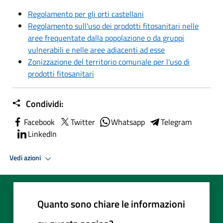
Regolamento per gli orti castellani
Regolamento sull'uso dei prodotti fitosanitari nelle
aree frequentate dalla popolazione o da gruppi
vulnerabili e nelle aree adiacenti ad esse
Zonizzazione del territorio comunale per l'uso di
prodotti fitosanitari
Condividi:
Facebook
Twitter
Whatsapp
Telegram
LinkedIn
Vedi azioni
Quanto sono chiare le informazioni