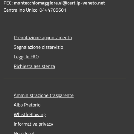
PEC:
montecchiomaggiore.vi@cert.ip-veneto.net
Centralino Unico: 0444705601
Prenotazione appuntamento
Segnalazione disservizio
Leggi le FAQ
Richiesta assistenza
Amministrazione trasparente
Albo Pretorio
WhistleBlowing
Informativa privacy
Note legali