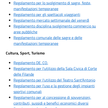
Regolamento per lo svolgimento di sagre, feste,
manifestazioni temporanee
Regolamento per gli spettacoli viaggianti
Regolamento mercato settimanale del venerdì
Regolamento disciplina svolgimento commercio su
aree pubbliche
Regolamento comunale delle sagre e delle
manifestazioni temporanee
Cultura, Sport, Turismo
Regolamento DE. CO.
Regolamento per l'utilizzo della Sala Civica di Corte
delle Filande
Regolamento per l'utilizzo del Teatro Sant'Antonio
Regolamento per l'uso e la gestione degli impianti
sportivi comunali
Regolamento per al concessione di sovvenzioni,
contributi, sussidi e benefici economici diversi