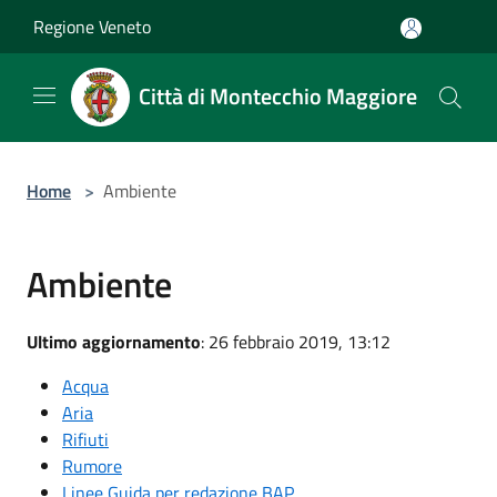
Salta al contenuto principale
Regione Veneto
Città di Montecchio Maggiore
Home
>
Ambiente
Ambiente
Ultimo aggiornamento
: 26 febbraio 2019, 13:12
Acqua
Aria
Rifiuti
Rumore
Linee Guida per redazione BAP