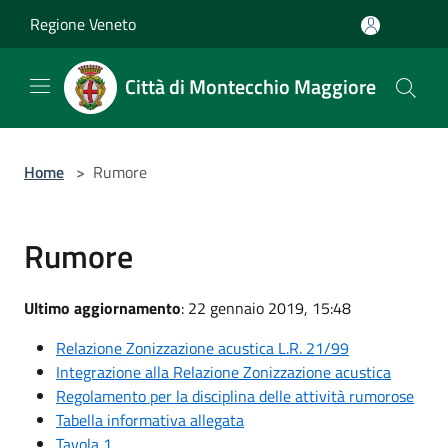
Salta al contenuto principale
Regione Veneto
Città di Montecchio Maggiore
Home
>
Rumore
Rumore
Ultimo aggiornamento
: 22 gennaio 2019, 15:48
Relazione Zonizzazione acustica L.R. 21/99
Integrazione alla Relazione Zonizzazione acustica
Regolamento per la disciplina delle attività rumorose
Tabella informativa allegata
Tavola 1