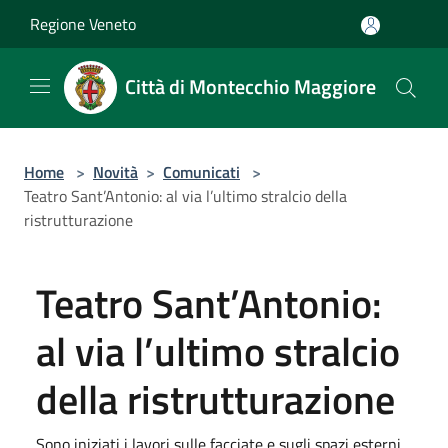
Salta al contenuto principale
Regione Veneto
Città di Montecchio Maggiore
Home
>
Novità
>
Comunicati
>
Teatro Sant’Antonio: al via l’ultimo stralcio della
ristrutturazione
Teatro Sant’Antonio:
al via l’ultimo stralcio
della ristrutturazione
Sono iniziati i lavori sulle facciate e sugli spazi esterni