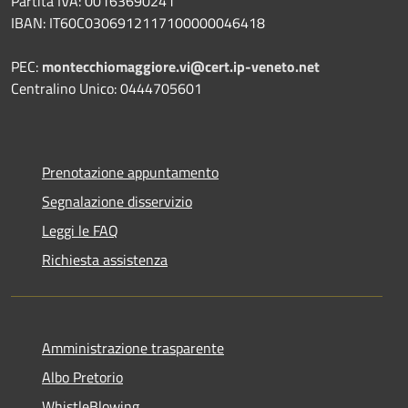
Partita IVA: 00163690241
IBAN: IT60C0306912117100000046418
PEC:
montecchiomaggiore.vi@cert.ip-veneto.net
Centralino Unico: 0444705601
Prenotazione appuntamento
Segnalazione disservizio
Leggi le FAQ
Richiesta assistenza
Amministrazione trasparente
Albo Pretorio
WhistleBlowing