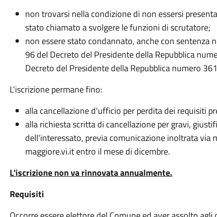
non trovarsi nella condizione di non essersi present
stato chiamato a svolgere le funzioni di scrutatore;
non essere stato condannato, anche con sentenza non d
96 del Decreto del Presidente della Repubblica nume
Decreto del Presidente della Repubblica numero 36
L'iscrizione permane fino:
alla cancellazione d'ufficio per perdita dei requisiti pre
alla richiesta scritta di cancellazione per gravi, giust
dell'interessato, previa comunicazione inoltrata v
maggiore.vi.it entro il mese di dicembre.
L'iscrizione non va rinnovata annualmente.
Requisiti
Occorre essere elettore del Comune ed aver assolto agli ob