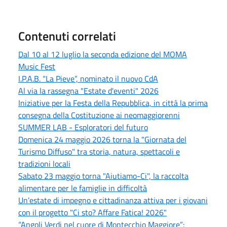
Contenuti correlati
Dal 10 al 12 luglio la seconda edizione del MOMA
Music Fest
I.P.A.B. “La Pieve”, nominato il nuovo CdA
Al via la rassegna "Estate d'eventi" 2026
Iniziative per la Festa della Repubblica, in città la prima
consegna della Costituzione ai neomaggiorenni
SUMMER LAB - Esploratori del futuro
Domenica 24 maggio 2026 torna la "Giornata del
Turismo Diffuso" tra storia, natura, spettacoli e
tradizioni locali
Sabato 23 maggio torna "Aiutiamo-Ci", la raccolta
alimentare per le famiglie in difficoltà
Un’estate di impegno e cittadinanza attiva per i giovani
con il progetto "Ci sto? Affare Fatica! 2026"
“Angoli Verdi nel cuore di Montecchio Maggiore”: