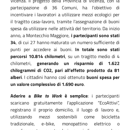
Vicenza. Il progetto della Provincia di Vicenza, con la
partecipazione di 36 Comuni, ha l’obiettivo di
incentivare i lavoratori a utilizzare mezzi ecologici per
il tragitto casa-lavoro, tramite l'assegnazione di buoni
spesa da utilizzare nelle attività del territorio. Da inizio
anno, a Montecchio Maggiore,
i partecipanti sono stati
34
, di cui 27 hanno maturato un numero sufficiente di
punti per accedere ai buoni.
In totale sono stati
percorsi 10.814 chilometri
, su un tragitto medio di 4
chilometri,
generando un risparmio di 1.622
chilogrammi di CO2, pari all’effetto prodotto da 81
alberi
. I cittadini hanno così ottenuto
buoni spesa per
un valore complessivo di 1.690 euro
.
Aderire a
Bike to Work
è semplice
: i partecipanti
scaricano gratuitamente l’applicazione “EcoAttivi”,
registrano il proprio domicilio, il luogo di lavoro e,
utilizzando mezzi sostenibili come bicicletta
tradizionale, e-bike, monopattino elettrico o