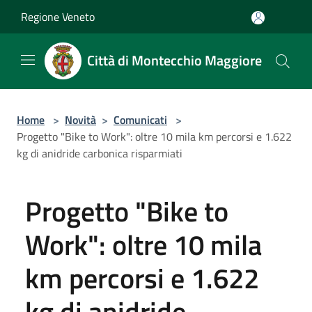
Salta al contenuto principale
Regione Veneto
Città di Montecchio Maggiore
Home
>
Novità
>
Comunicati
>
Progetto "Bike to Work": oltre 10 mila km percorsi e 1.622
kg di anidride carbonica risparmiati
Progetto "Bike to
Work": oltre 10 mila
km percorsi e 1.622
kg di anidride