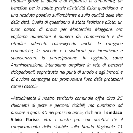
cittadini grazie ai buoni e al risparmio di carburante, un
beneficio per la salute grazie all'attività fisica quotidiana, e
una ricaduta positiva sull’ambiente e sulla qualità della vita
della città. Quella di quest'anno è stata l’edizione pilota, un
buon banco di prova per Montecchio Maggiore: ora
vogliamo aumentare il numero dei commercianti e dei
cittadini aderenti, coinvolgendo anche le categorie
economiche, le aziende e i sindacati per incentivare e
sponsorizzare la partecipazione. In aggiunta, come
Amministrazione, intendiamo ampliare la rete di percorsi
ciclopedonali, soprattutto nei punti di snodo e agli incroci, e
di avviare campagne per promuovere l’uso delle protezioni
come i caschi»
.
«Attualmente il nostro territorio comunale offre circa 25
chilometri di piste e percorsi ciclabili, ma puntiamo ad
arrivare a quasi 40 nei prossimi anni»
, dichiara il
sindaco
Silvio Parise
.
«Tra i nostri prossimi obiettivi c’è il
completamento della ciclabile sulla Strada Regionale 11