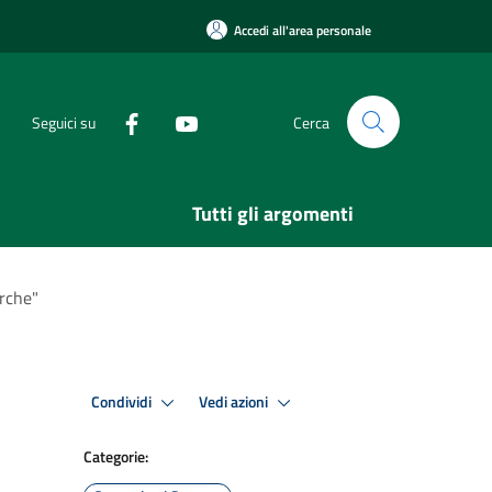
Accedi all'area personale
Seguici su
Cerca
Tutti gli argomenti
rche"
Condividi
Vedi azioni
Categorie: