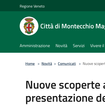
Salta al contenuto principale
Regione Veneto
Città di Montecchio Ma
Amministrazione
Novità
Servizi
Vivere 
Home
>
Novità
>
Comunicati
>
Nuove scopert
Nuove scoperte 
presentazione d