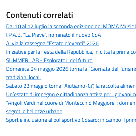
Contenuti correlati
Dal 10 al 12 luglio la seconda edizione del MOMA Music 
I.P.A.B. “La Pieve”, nominato il nuovo CdA
Al via la rassegna "Estate d'eventi" 2026
Iniziative per la Festa della Repubblica, in città la prim
SUMMER LAB - Esploratori del futuro
Domenica 24 maggio 2026 torna la "Giornata del Turismo D
tradizioni locali
Sabato 23 maggio torna "Aiutiamo-Ci", la raccolta alimenta
Un’estate di impegno e cittadinanza attiva per i giovani c
“Angoli Verdi nel cuore di Montecchio Maggiore”: domeni
segreti e bellezze urbane
Sport e inclusione al polisportivo Cosaro: in campo il pri