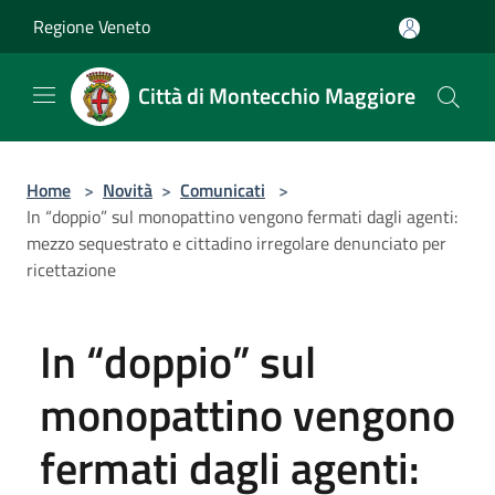
Salta al contenuto principale
Regione Veneto
Città di Montecchio Maggiore
Home
>
Novità
>
Comunicati
>
In “doppio” sul monopattino vengono fermati dagli agenti:
mezzo sequestrato e cittadino irregolare denunciato per
ricettazione
In “doppio” sul
monopattino vengono
fermati dagli agenti: