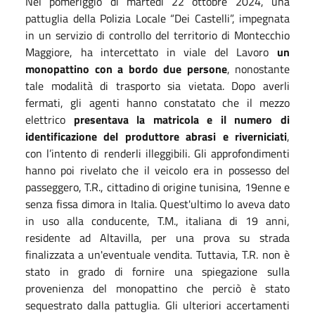
Nel pomeriggio di martedì 22 ottobre 2024, una
pattuglia della Polizia Locale “Dei Castelli”, impegnata
in un servizio di controllo del territorio di Montecchio
Maggiore, ha intercettato in viale del Lavoro
un
monopattino con a bordo due persone
, nonostante
tale modalità di trasporto sia vietata. Dopo averli
fermati, gli agenti hanno constatato che il mezzo
elettrico
presentava la matricola e il numero di
identificazione del produttore abrasi e riverniciati
,
con l’intento di renderli illeggibili. Gli approfondimenti
hanno poi rivelato che il veicolo era in possesso del
passeggero, T.R., cittadino di origine tunisina, 19enne e
senza fissa dimora in Italia. Quest'ultimo lo aveva dato
in uso alla conducente, T.M., italiana di 19 anni,
residente ad Altavilla, per una prova su strada
finalizzata a un'eventuale vendita. Tuttavia, T.R. non è
stato in grado di fornire una spiegazione sulla
provenienza del monopattino che perciò è stato
sequestrato dalla pattuglia. Gli ulteriori accertamenti