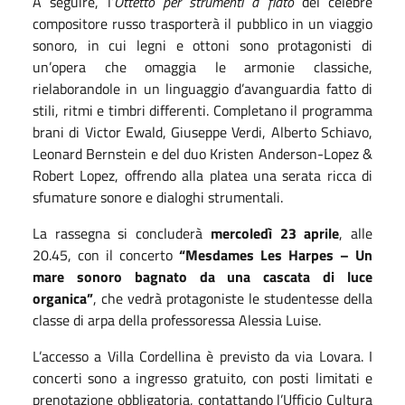
A seguire, l’
Ottetto per strumenti a fiato
del celebre
compositore russo trasporterà il pubblico in un viaggio
sonoro, in cui legni e ottoni sono protagonisti di
un’opera che omaggia le armonie classiche,
rielaborandole in un linguaggio d’avanguardia fatto di
stili, ritmi e timbri differenti. Completano il programma
brani di Victor Ewald, Giuseppe Verdi, Alberto Schiavo,
Leonard Bernstein e del duo Kristen Anderson-Lopez &
Robert Lopez, offrendo alla platea una serata ricca di
sfumature sonore e dialoghi strumentali.
La rassegna si concluderà
mercoledì 23 aprile
, alle
20.45, con il concerto
“Mesdames Les Harpes – Un
mare sonoro bagnato da una cascata di luce
organica”
, che vedrà protagoniste le studentesse della
classe di arpa della professoressa Alessia Luise.
L’accesso a Villa Cordellina è previsto da via Lovara. I
concerti sono a ingresso gratuito, con posti limitati e
prenotazione obbligatoria, contattando l’Ufficio Cultura