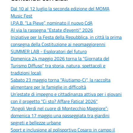
Dal 10 al 12 luglio la seconda edizione del MOMA
Music Fest
I.P.A.B. “La Pieve”, nominato il nuovo CdA
Al via la rassegna "Estate d'eventi" 2026
Iniziative per la Festa della Repubblica, in città la prima
consegna della Costituzione ai neomaggiorenni
SUMMER LAB - Esploratori del futuro
Domenica 24 maggio 2026 torna la "Giornata del
Turismo Diffuso" tra storia, natura, spettacoli e
tradizioni locali
Sabato 23 maggio torna "Aiutiamo-Ci", la raccolta
alimentare per le famiglie in difficoltà
Un’estate di impegno e cittadinanza attiva per i giovani
con il progetto "Ci sto? Affare Fatica! 2026"
“Angoli Verdi nel cuore di Montecchio Maggiore”:
domenica 17 maggio una passeggiata tra giardini
segreti e bellezze urbane
Sport e inclusione al polisportivo Cosaro: in campo il