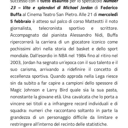
successo con il
tutto esaurito
per lo spettacolo
Number
23 – Vita e splendori di Michael Jordan
di
Federico
Buffa
al Cinema Teatro San Pietro. Alle 21 di
mercoledì
5 febbraio
è atteso sul palco di corso Matteotti il noto
giornalista, telecronista sportivo e scrittore.
Accompagnato dal pianista Alessandro Nidi, Buffa
ripercorrerà la carriera di un giocatore iconico come
pochissimi altri nella storia del basket e dello sport
mondiale. Dall’esordio in NBA nel 1984 fino al ritiro nel
2003, Jordan ha segnato un’epoca con il suo talento e il
suo carisma, arrivando a ridefinire il concetto di
eccellenza sportiva. Quando approda nella Lega riesce
sin da subito a far capire a campioni dello spessore di
Magic Johnson e Larry Bird quale sia la sua pasta,
nonostante la giovane età. Una cavalcata che lo porta a
vincere sei titoli e a infrangere record individuali e di
squadra: numeri che raccontano soltanto in parte la
grandezza di un personaggio difficile da limitare e
restringere all’interno del recinto delle statistiche.