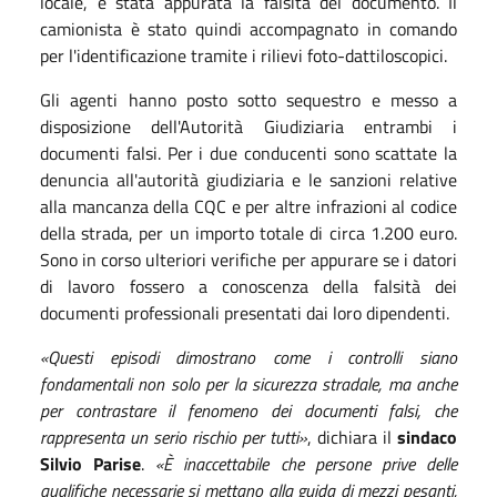
locale, è stata appurata la falsità del documento. Il
camionista è stato quindi accompagnato in comando
per l'identificazione tramite i rilievi foto-dattiloscopici.
Gli agenti hanno posto sotto sequestro e messo a
disposizione dell'Autorità Giudiziaria entrambi i
documenti falsi. Per i due conducenti sono scattate la
denuncia all'autorità giudiziaria e le sanzioni relative
alla mancanza della CQC e per altre infrazioni al codice
della strada, per un importo totale di circa 1.200 euro.
Sono in corso ulteriori verifiche per appurare se i datori
di lavoro fossero a conoscenza della falsità dei
documenti professionali presentati dai loro dipendenti.
«Questi episodi dimostrano come i controlli siano
fondamentali non solo per la sicurezza stradale, ma anche
per contrastare il fenomeno dei documenti falsi, che
rappresenta un serio rischio per tutti»
, dichiara il
sindaco
Silvio Parise
.
«È inaccettabile che persone prive delle
qualifiche necessarie si mettano alla guida di mezzi pesanti,