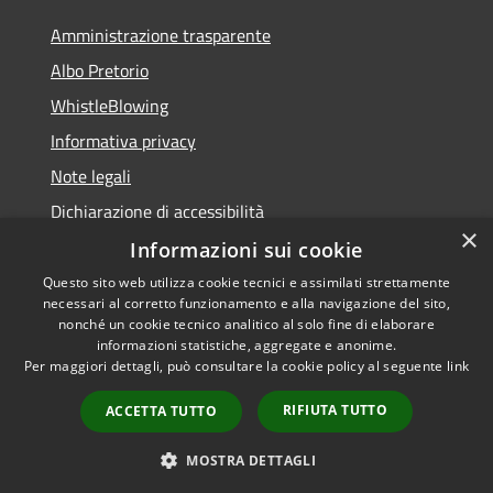
Amministrazione trasparente
Albo Pretorio
WhistleBlowing
Informativa privacy
Note legali
Dichiarazione di accessibilità
×
Informazioni sui cookie
Questo sito web utilizza cookie tecnici e assimilati strettamente
necessari al corretto funzionamento e alla navigazione del sito,
RSS
Copyright © 2026 • Città di
nonché un cookie tecnico analitico al solo fine di elaborare
Accessibilità
informazioni statistiche, aggregate e anonime.
Montecchio Maggiore •
Per maggiori dettagli, può consultare la cookie policy al seguente
link
Privacy
Municipium
Powered by
•
Cookie
Accesso redazione
RIFIUTA TUTTO
ACCETTA TUTTO
Mappa del sito
Obiettivi di accessibilità
MOSTRA DETTAGLI