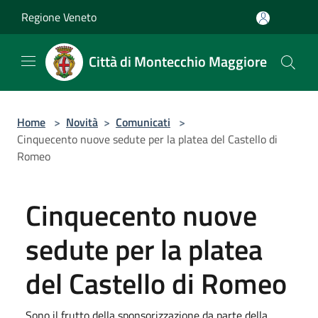
Salta al contenuto principale
Regione Veneto
Città di Montecchio Maggiore
Home
>
Novità
>
Comunicati
>
Cinquecento nuove sedute per la platea del Castello di
Romeo
Cinquecento nuove
sedute per la platea
del Castello di Romeo
Sono il frutto della sponsorizzazione da parte della