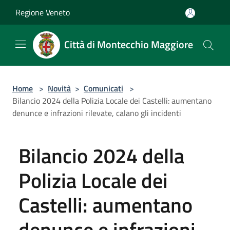
Salta al contenuto principale
Regione Veneto
Città di Montecchio Maggiore
Home
>
Novità
>
Comunicati
>
Bilancio 2024 della Polizia Locale dei Castelli: aumentano
denunce e infrazioni rilevate, calano gli incidenti
Bilancio 2024 della
Polizia Locale dei
Castelli: aumentano
denunce e infrazioni