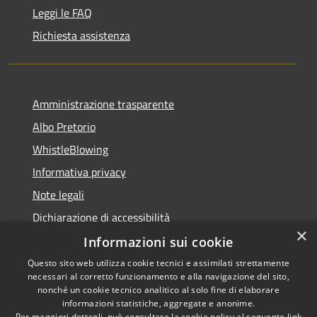
Leggi le FAQ
Richiesta assistenza
Amministrazione trasparente
Albo Pretorio
WhistleBlowing
Informativa privacy
Note legali
Dichiarazione di accessibilità
×
Informazioni sui cookie
Questo sito web utilizza cookie tecnici e assimilati strettamente
necessari al corretto funzionamento e alla navigazione del sito,
RSS
Copyright © 2026 • Città di
nonché un cookie tecnico analitico al solo fine di elaborare
Accessibilità
informazioni statistiche, aggregate e anonime.
Montecchio Maggiore •
Per maggiori dettagli, può consultare la cookie policy al seguente
link