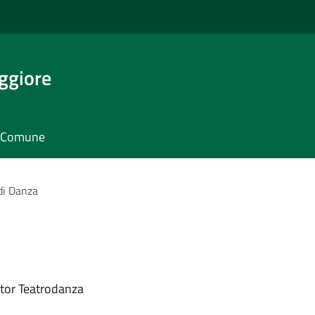
ggiore
il Comune
 di Danza
tor Teatrodanza