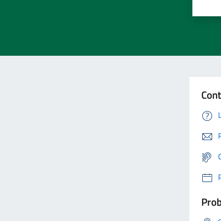
Cont
Prob