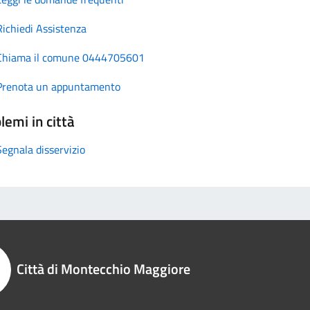
Richiedi Assistenza
Chiama il comune 0444705601
Prenota un appuntamento
lemi in città
Segnala disservizio
Città di Montecchio Maggiore