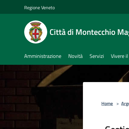
Salta al contenuto principale
Regione Veneto
Città di Montecchio Ma
Amministrazione
Novità
Servizi
Vivere 
Home
>
Arg