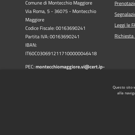
Comune di Montecchio Maggiore
Prenotaz
Via Roma, 5 - 36075 - Montecchio
Segnalazi
Maggiore
Leggi le 
Codice Fiscale: 00163690241
Richiesta
Partita IVA: 00163690241
IBAN:
IT60C0306912117100000046418
PEC:
montecchiomaggiore.vi@cert.ip-
veneto.net
Centralino Unico: 0444705601
Questo sito 
alla navig
RSS
Accessibilità
Privacy
Cookie
Mappa de
Obiettivi di accessibilità