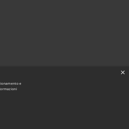
×
nzionamento e
nformazioni
Municipium
Accesso
 Montecchio Maggiore • Powered by
•
redazione