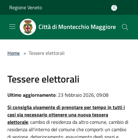
Salta al contenuto principale
Regione Veneto
Città di Montecchio Maggiore
Home
>
Tessere elettorali
Tessere elettorali
Ultimo aggiornamento
: 23 febbraio 2026, 09:08
Si consiglia vivamente di prenotare per tempo in tutti i
casi sia necessario ottenere una nuova tessera
elettorale
: cambio di residenza da altro comune, cambio di
residenza all'interno del comune che comporti un cambio
di sezione, deterioramento, esaurimento degli spazi e