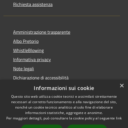
Richiesta assistenza
Amministrazione trasparente
Albo Pretorio
WhistleBlowing
Informativa privacy
Note legali
Dichiarazione di accessibilità
×
Informazioni sui cookie
Questo sito web utilizza cookie tecnici e assimilati strettamente
necessari al corretto funzionamento e alla navigazione del sito,
RSS
Copyright © 2026 • Città di
nonché un cookie tecnico analitico al solo fine di elaborare
Accessibilità
informazioni statistiche, aggregate e anonime.
Montecchio Maggiore •
Per maggiori dettagli, può consultare la cookie policy al seguente
link
Privacy
Municipium
Powered by
•
Cookie
Accesso redazione