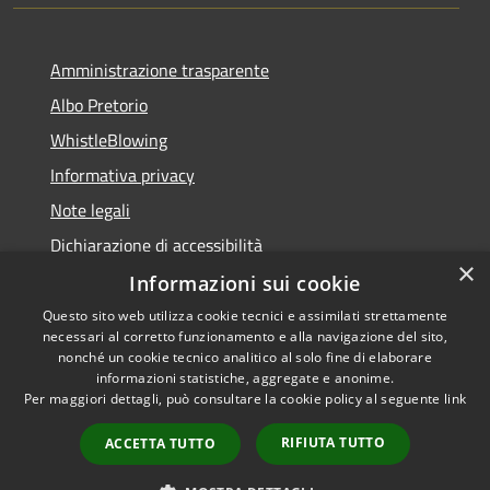
Amministrazione trasparente
Albo Pretorio
WhistleBlowing
Informativa privacy
Note legali
Dichiarazione di accessibilità
×
Informazioni sui cookie
Questo sito web utilizza cookie tecnici e assimilati strettamente
necessari al corretto funzionamento e alla navigazione del sito,
RSS
Copyright © 2026 • Città di
nonché un cookie tecnico analitico al solo fine di elaborare
Accessibilità
informazioni statistiche, aggregate e anonime.
Montecchio Maggiore •
Per maggiori dettagli, può consultare la cookie policy al seguente
link
Privacy
Municipium
Powered by
•
Cookie
Accesso redazione
RIFIUTA TUTTO
ACCETTA TUTTO
Mappa del sito
Obiettivi di accessibilità