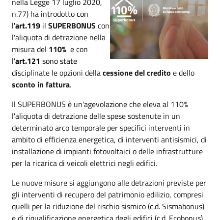
nella Legge 17 luglio 2020,
n.77) ha introdotto
con
l'
art.119
il
SUPERBONUS
con
l'aliquota di detrazione nella
misura del
110%
e con
l'
art.121
sono state
di
sciplinate le opzioni della
cessione del credito
e dello
sconto in fattura
.
Il SUPERBONUS è un'agevolazione che eleva al 110%
l'aliquota di detrazione delle spese sostenute in un
determinato arco temporale per specifici interventi in
ambito di efficienza energetica, di interventi antisismici, di
installazione di impianti fotovoltaici o delle infrastrutture
per la ricarica di veicoli elettrici negli edifici.
Le nuove misure si aggiungono alle detrazioni previste per
gli interventi di recupero del patrimonio edilizio, compresi
quelli per la riduzione del rischio sismico (c.d. Sismabonus)
e di riqualificazione energetica degli edifici (c.d. Ecobonus).