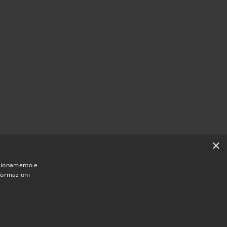
×
nzionamento e
nformazioni
Municipium
Accesso
 Montecchio Maggiore • Powered by
•