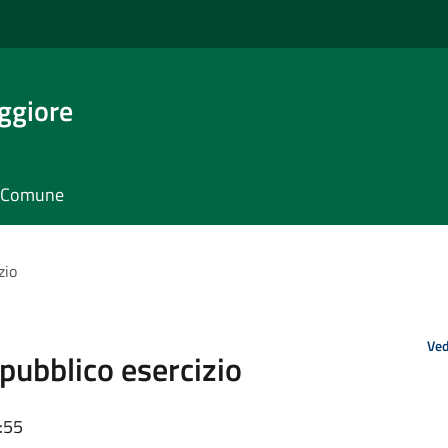
ggiore
il Comune
zio
Ved
pubblico esercizio
:55