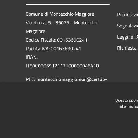
Comune di Montecchio Maggiore
Prenotaz
Via Roma, 5 - 36075 - Montecchio
Segnalazi
Maggiore
Leggi le 
Codice Fiscale: 00163690241
Richiesta
Partita IVA: 00163690241
IBAN:
IT60C0306912117100000046418
PEC:
montecchiomaggiore.vi@cert.ip-
veneto.net
Centralino Unico: 0444705601
Questo sito 
alla navig
RSS
Accessibilità
Privacy
Cookie
Mappa de