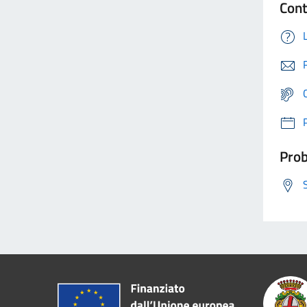
Cont
Prob