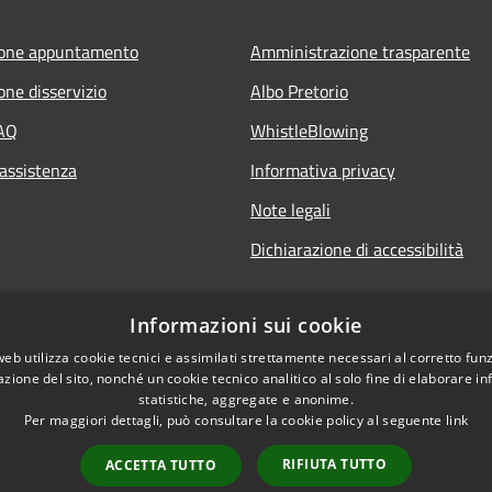
ione appuntamento
Amministrazione trasparente
one disservizio
Albo Pretorio
FAQ
WhistleBlowing
 assistenza
Informativa privacy
Note legali
Dichiarazione di accessibilità
Informazioni sui cookie
web utilizza cookie tecnici e assimilati strettamente necessari al corretto fu
azione del sito, nonché un cookie tecnico analitico al solo fine di elaborare i
statistiche, aggregate e anonime.
Per maggiori dettagli, può consultare la cookie policy al seguente
link
RIFIUTA TUTTO
ACCETTA TUTTO
l sito
Copyright © 2026 • Città di