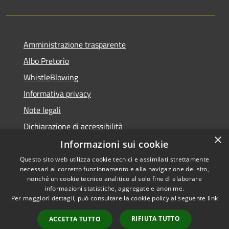
Amministrazione trasparente
Albo Pretorio
WhistleBlowing
Informativa privacy
Note legali
Dichiarazione di accessibilità
×
Informazioni sui cookie
Questo sito web utilizza cookie tecnici e assimilati strettamente
necessari al corretto funzionamento e alla navigazione del sito,
RSS
Copyright © 2026 • Città di
nonché un cookie tecnico analitico al solo fine di elaborare
Accessibilità
informazioni statistiche, aggregate e anonime.
Montecchio Maggiore •
Per maggiori dettagli, può consultare la cookie policy al seguente
link
Privacy
Municipium
Powered by
•
Cookie
Accesso redazione
RIFIUTA TUTTO
ACCETTA TUTTO
Mappa del sito