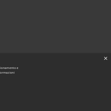
×
nzionamento e
nformazioni
Municipium
Accesso
 Montecchio Maggiore • Powered by
•
redazione