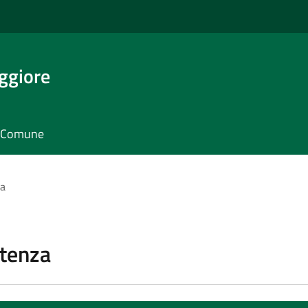
ggiore
il Comune
za
stenza