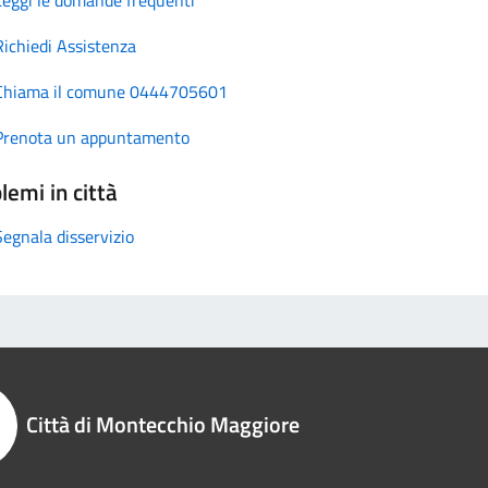
Richiedi Assistenza
Chiama il comune 0444705601
Prenota un appuntamento
lemi in città
Segnala disservizio
Città di Montecchio Maggiore