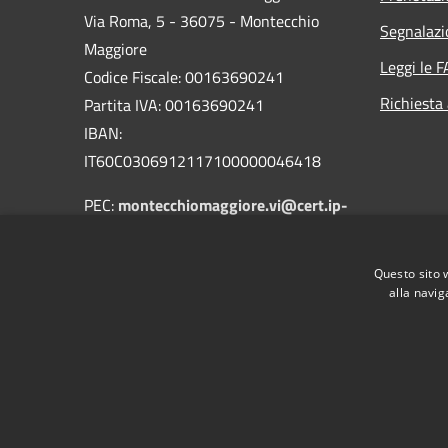
Via Roma, 5 - 36075 - Montecchio
Segnalazi
Maggiore
Leggi le 
Codice Fiscale: 00163690241
Richiesta
Partita IVA: 00163690241
IBAN:
IT60C0306912117100000046418
PEC:
montecchiomaggiore.vi@cert.ip-
veneto.net
Centralino Unico: 0444705601
Questo sito 
alla navig
RSS
Accessibilità
Privacy
Cookie
Mappa de
Obiettivi di accessibilità