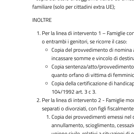
familiare (solo per cittadini extra UE);
INOLTRE
Per la linea di intervento 1 – Famiglie con
o entrambi i genitori, se ricorre il caso:
Copia del provvedimento di nomina a
incassare somme e vincolo di destin
Copia sentenza/atto/provvedimento rel
quanto orfano di vittima di femminic
Copia della certificazione di handicap 
104/1992 art. 3 c 3.
Per la linea di intervento 2 - Famiglie mo
separati o divorziati, con figli fiscalmente
Copia dei provvedimenti emessi nel 
annullamento, scioglimento, cessazion
unione civile, relativi a situazioni di