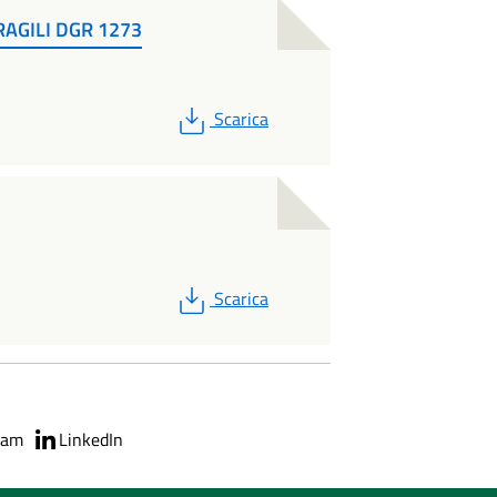
RAGILI DGR 1273
PDF
Scarica
PDF
Scarica
ram
LinkedIn