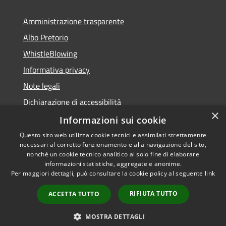
Amministrazione trasparente
Albo Pretorio
WhistleBlowing
Informativa privacy
Note legali
Dichiarazione di accessibilità
×
Informazioni sui cookie
Questo sito web utilizza cookie tecnici e assimilati strettamente
necessari al corretto funzionamento e alla navigazione del sito,
RSS
Copyright © 2026 • Città di
nonché un cookie tecnico analitico al solo fine di elaborare
Accessibilità
informazioni statistiche, aggregate e anonime.
Montecchio Maggiore •
Per maggiori dettagli, può consultare la cookie policy al seguente
link
Privacy
Municipium
Powered by
•
Cookie
Accesso redazione
RIFIUTA TUTTO
ACCETTA TUTTO
Mappa del sito
Obiettivi di accessibilità
MOSTRA DETTAGLI