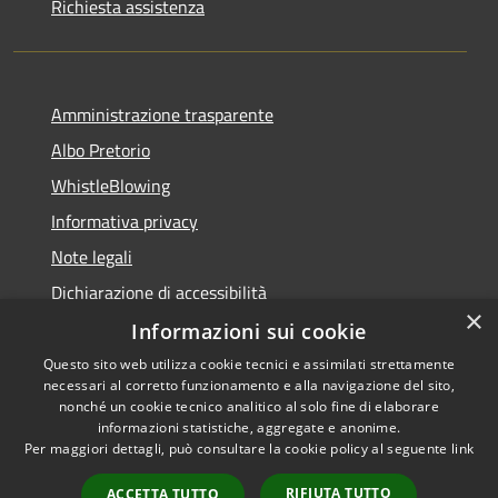
Richiesta assistenza
Amministrazione trasparente
Albo Pretorio
WhistleBlowing
Informativa privacy
Note legali
Dichiarazione di accessibilità
×
Informazioni sui cookie
Questo sito web utilizza cookie tecnici e assimilati strettamente
necessari al corretto funzionamento e alla navigazione del sito,
RSS
Copyright © 2026 • Città di
nonché un cookie tecnico analitico al solo fine di elaborare
Accessibilità
informazioni statistiche, aggregate e anonime.
Montecchio Maggiore •
Per maggiori dettagli, può consultare la cookie policy al seguente
link
Privacy
Municipium
Powered by
•
Cookie
Accesso redazione
RIFIUTA TUTTO
ACCETTA TUTTO