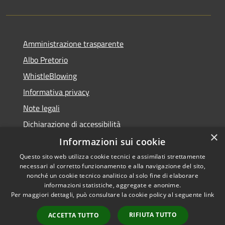
Amministrazione trasparente
Albo Pretorio
WhistleBlowing
Informativa privacy
Note legali
Dichiarazione di accessibilità
×
Informazioni sui cookie
Questo sito web utilizza cookie tecnici e assimilati strettamente
necessari al corretto funzionamento e alla navigazione del sito,
RSS
Copyright © 2026 • Città di
nonché un cookie tecnico analitico al solo fine di elaborare
Accessibilità
informazioni statistiche, aggregate e anonime.
Montecchio Maggiore •
Per maggiori dettagli, può consultare la cookie policy al seguente
link
Privacy
Municipium
Powered by
•
Cookie
Accesso redazione
RIFIUTA TUTTO
ACCETTA TUTTO
Mappa del sito